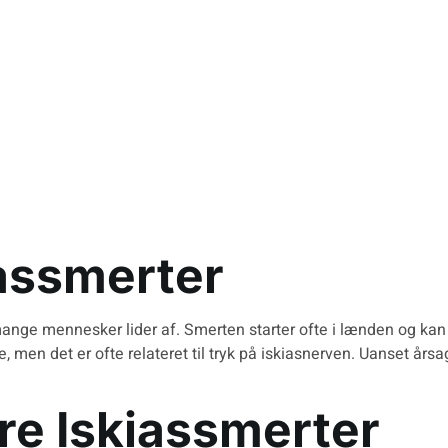
iassmerter
ge mennesker lider af. Smerten starter ofte i lænden og kan st
e, men det er ofte relateret til tryk på iskiasnerven. Uanset år
dre Iskiassmerter