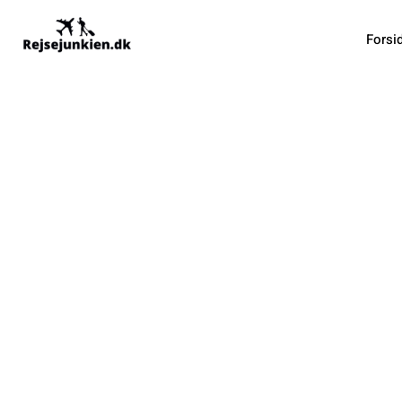
Forsi
Sådan 
Iskiass
Tr