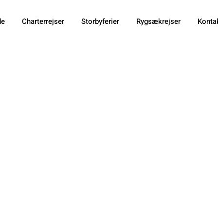
de
Charterrejser
Storbyferier
Rygsækrejser
Konta
Lindrede Jeg
merter Med E
æningsøvelse