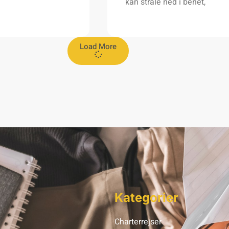
kan stråle ned i benet,
Load More
Kategorier
Charterrejser