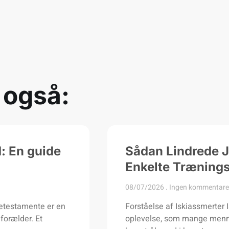
 også:
d: En guide
Sådan Lindrede J
Enkelte Trænings
08/07/2026
Ingen kommentare
netestamente er en
Forståelse af Iskiassmerter
forælder. Et
oplevelse, som mange mennes