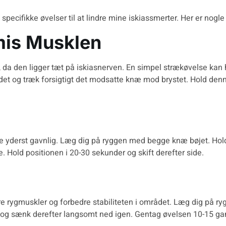
pecifikke øvelser til at lindre mine iskiassmerter. Her er nogle 
rmis Musklen
er, da den ligger tæt på iskiasnerven. En simpel strækøvelse k
ndet og træk forsigtigt det modsatte knæ mod brystet. Hold den
ære yderst gavnlig. Læg dig på ryggen med begge knæ bøjet. Hold
. Hold positionen i 20-30 sekunder og skift derefter side.
re rygmuskler og forbedre stabiliteten i området. Læg dig på 
r, og sænk derefter langsomt ned igen. Gentag øvelsen 10-15 ga